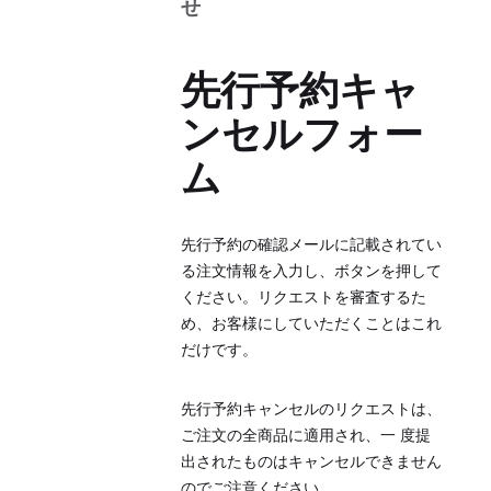
せ
領収書も購入した商品も受け取ってい
ません
先行予約キャ
間違ったアカウントで購入してしまい
ンセルフォー
ました
ム
ゲームは期待通りに動きません
どうすれば購読をキャンセルできます
か？
先行予約の確認メールに記載されてい
る注文情報を入力し、ボタンを押して
ください。リクエストを審査するた
返金
め、お客様にしていただくことはこれ
だけです。
デジタルで購入した商品を返金してほ
しいです
先行予約キャンセルのリクエストは、
現物商品の返金を受けるにはどうすれ
ご注文の全商品に適用され、一 度提
ばよいですか？
出されたものはキャンセルできません
のでご注意ください。