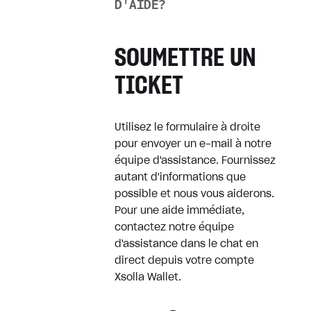
le mauvais compte
D'AIDE?
Comment annuler mon
abonnement?
SOUMETTRE UN
Le jeu ne fonctionne pas
TICKET
comme prévu
Utilisez le formulaire à droite
Remboursements
pour envoyer un e-mail à notre
équipe d'assistance. Fournissez
Remboursement de mon achat
autant d'informations que
numérique
possible et nous vous aiderons.
Pour une aide immédiate,
Remboursement d'un produit
contactez notre équipe
physique
d'assistance dans le chat en
direct depuis votre compte
Xsolla Wallet.
Reçus