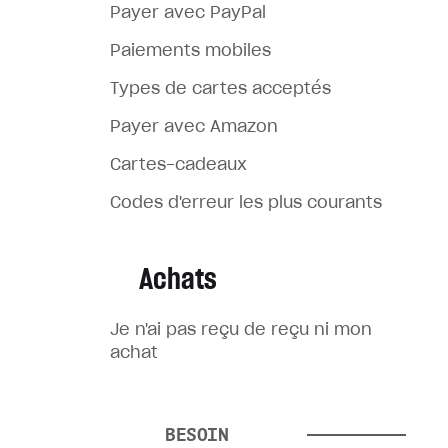
Payer avec PayPal
Paiements mobiles
Types de cartes acceptés
Payer avec Amazon
Cartes-cadeaux
Codes d'erreur les plus courants
Achats
Je n'ai pas reçu de reçu ni mon
achat
Je n'ai pas reçu mon achat
J'ai passé une commande pour
BESOIN