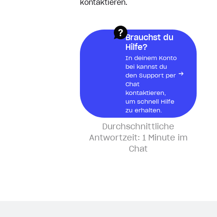
kontaktieren.
Wofür benötige ich einen
Beleg?
Brauchst du
Wie erhalte ich einen Beleg?
Hilfe?
In deinem Konto
bei kannst du
Physische Produkte
den Support per
Chat
kontaktieren,
um schnell Hilfe
Warum wurde meine bestellung
zu erhalten.
noch nicht versandt?
Durchschnittliche
Ich habe mein Paket nicht
Antwortzeit:
1 Minute im
erhalten
Chat
Meine Bestellung verfolgen
Vorbestellungen