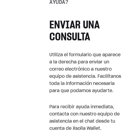
No tengo recibo ni mi compra
AYUDA?
El juego no funciona
correctamente
ENVIAR UNA
Quiero cancelar una suscripción
CONSULTA
Reembolsos
Utiliza el formulario que aparece
a la derecha para enviar un
Reembolsar mi compra digital
correo electrónico a nuestro
equipo de asistencia. Facilítanos
Reembolsar un producto físico
toda la información necesaria
para que podamos ayudarte.
Recibos
Para recibir ayuda inmediata,
contacta con nuestro equipo de
¿Сómo puedo obtener un
asistencia en el chat desde tu
recibo?
cuenta de Xsolla Wallet.