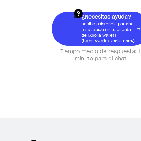
¿Para qué necesito un recibo?
¿Dónde puedo encontrar mis
¿Necesitas ayuda?
recibos?
Recibe asistencia por chat
más rápido en tu cuenta
de [Xsolla Wallet]
(https://wallet.xsolla.com/).
Productos físicos
Tiempo medio de respuesta:
1
minuto para el chat
¿Por qué no se ha enviado mi
pedido aún?
No he recibido mi paquete
Seguimiento de mi pedido
Pedidos anticipados
¿Cuándo se me cobrará el
pedido anticipado?