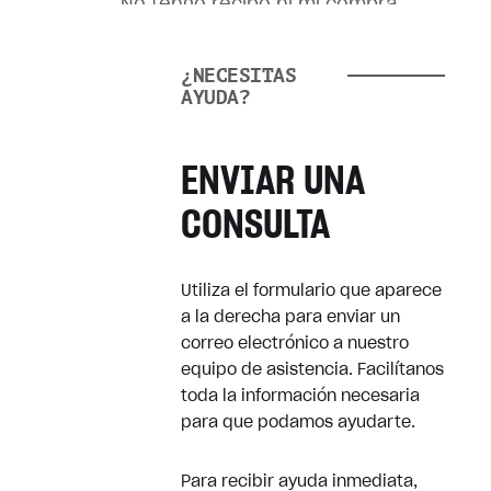
No tengo recibo ni mi compra
El juego no funciona
correctamente
¿NECESITAS
AYUDA?
Quiero cancelar una suscripción
ENVIAR UNA
Reembolsos
CONSULTA
Reembolsar mi compra digital
Utiliza el formulario que aparece
Reembolsar un producto físico
a la derecha para enviar un
correo electrónico a nuestro
Recibos
equipo de asistencia. Facilítanos
toda la información necesaria
para que podamos ayudarte.
¿Сómo puedo obtener un
recibo?
Para recibir ayuda inmediata,