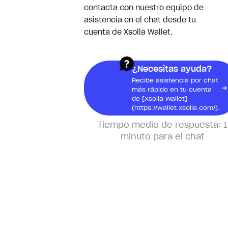
¿Para qué necesito un recibo?
contacta con nuestro equipo de
asistencia en el chat desde tu
¿Dónde puedo encontrar mis
cuenta de Xsolla Wallet.
recibos?
¿Necesitas ayuda?
Productos físicos
Recibe asistencia por chat
más rápido en tu cuenta
¿Por qué no se ha enviado mi
de [Xsolla Wallet]
(https://wallet.xsolla.com/).
pedido aún?
Tiempo medio de respuesta:
1
No he recibido mi paquete
minuto para el chat
Seguimiento de mi pedido
Pedidos anticipados
¿Cuándo se me cobrará el
pedido anticipado?